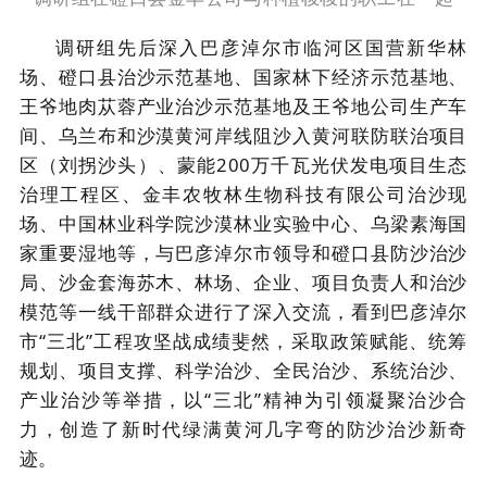
调研组
先后深入
巴彦淖尔市临河区国营新华林
场、磴口县治沙示范基地
、国家林下经济示范基地、
王爷地
肉苁蓉产业治沙示范基地及
王爷地公司
生产车
间
、
乌兰布和沙漠
黄河岸线
阻
沙
入黄河
联防联治项目
区
（
刘拐沙头
）
、蒙能
200万千瓦
光伏发电项目
生态
治理
工程
区、金丰农牧林生物科技有限公司
治沙现
场
、中国林业科学院沙漠林业实验中心
、乌梁素海国
家重要湿地
等，与巴彦淖尔市
领导
和
磴口县防沙治沙
局、沙金套海苏木、
林场、企业、项目负责人和治沙
模范
等一线干部群众进行了深入交流，
看到
巴彦淖尔
市
“三北”工程攻坚战成绩斐然
，采取政策赋能、统筹
规划、项目支撑、科学治沙、全民治沙、系统治沙、
产业治沙等举措，
以
“三北”精神为引领凝聚治沙合
力
，创造了新时代绿满黄河几字弯的防沙治沙新奇
迹
。