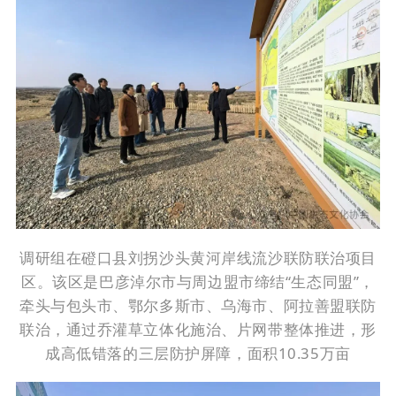
调研
组在磴口县
刘拐沙头黄河岸线流沙联防联治项目
区。
该区是巴彦淖尔市
与周边盟市缔结
“生态同盟”，
牵头与包头市、鄂尔多斯市、乌海市、阿拉善盟联防
联治，通过乔灌草立体化施治、片网带整体推进，形
成高低错落的三层防护屏障，
面积
10.35万亩