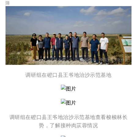
障
调研
组在磴口县
王爷地治沙示范基地
调研
组在磴口县
王爷地治沙示范基地
查看梭梭林长
势，
了解接种肉苁蓉情况