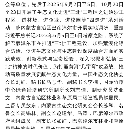
会
等单位，
先后于
2025年9月2日至5日、10月20日
至23日开展了
生态文化走进
“三北”工程区
之进
治
沙
工
程
区、进林场、进企业、进校园等
“四走进”
系列活
动，赴内蒙古自治区巴彦淖尔市开展实地调研
，重走
习近平总书记
2023年6月5日至6日考察
之路，系统了
解巴彦淖尔市在推进
“三北”工程建设、加强荒漠化综
合防治、促进生态文化与生态建设深度融合方面的实
践成效、创新模式与宝贵经验，深入挖掘和弘扬“三
北”精神的时代价值，为打赢黄河“几字弯”攻坚战、推
动高质量发展贡献生态文化力量
。
中国生态文化
协会
会长刘红、秘书长马志华
、副秘书长李楠
，国际竹藤
中心绿色
经济研究
所副所长刘志佳、副研究员沈亚
文
，
内
蒙古自治区林业和草原局二级巡视员赵显民、
监督专员敖东，内蒙古生态文化研究会会长苏和、名
誉会长高锡林、副会长赵建华
、
马涛
，
巴彦淖尔市政
府党组成员、副市长张如红，
巴彦淖尔市林业和草原
局局长陈海维
、副局长纳钦
等
一同
调研。