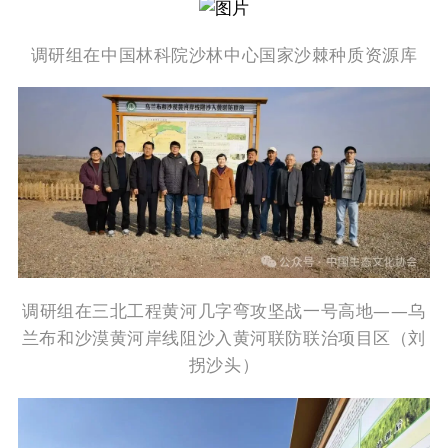
调研
组在
中国
林科院
沙林中心
国家沙棘种质资源库
调研组在三北工程黄河几字弯攻坚战一号高地
——乌
兰布和沙漠
黄河岸线
阻
沙
入黄河
联防联治项目区
（
刘
拐沙头
）