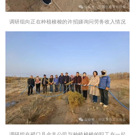
调研组向正在种植梭梭的许招娣询问劳务收入情况
调研
组在磴口县
金丰公司
与种植
梭梭
的职工在一起