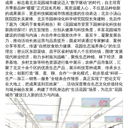
成果，标志着北京花园城市建设迈入“数字驱动”的时代；自主培育
月季新品种“暖暖”正式冠名亮相，寓意温暖人心，不仅是品种创新
的成果展示，更是科技赋能城市情感连接的生动表达；北京小汤山
医院院长吴家锋、北京市园林绿化科学研究院院长朱建刚，先后作
了题为《寓药于食食药相合》和《花园城市背景下园林绿化科技创
新路径探讨》的主旨报告，分别从健康与科技角度，丰富花园城市
建设的功能与内涵；向合作单位颁发伙伴卡、嘉宾卡，凝聚发展合
力，推动活动长效运营与品质提升；圆桌对谈通过专家解读、案例
分享等形式，传递“自然饮食助力健康、花园生态滋养身心”的生活
理念；密云区东邵渠镇、昌平区崔村镇等八个京郊街镇，围绕“发展
现代林业经济，助力乡村振兴战略”，聚焦生态种植、林下经济、康
养基地、乡村文旅等特色资源进行集中展示；农林产品市集区，汇
聚了北京十余个区的优质生态产品，展示科技育种成果、传承乡土
文化；创新打造“展、逛、聊、合作”一体化模式，初步形成“科研—
生产—加工—销售—服务”全链条合作雏形，真正实现了“把论文写
在大地上，把成果送到百姓家”……活动深度整合生态文化价值转化
与城乡融合发展，构建了市民身边的“生活花园”场景，为北京“花园
城市”建设注入新的活力与内涵。