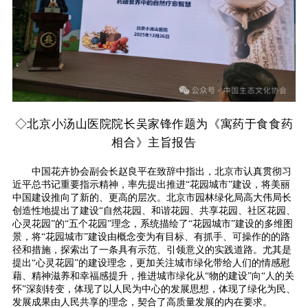
◇
北京小汤山医院院长吴家锋作题为《寓药于食食药
相合》主旨报告
中国花卉协会副会长赵良平在致辞中指出，北京市认真贯彻习
近平总书记重要指示精神，率先提出推进“花园城市”建设，将美丽
中国建设推向了新的、更高的层次。北京市园林绿化局高大伟局长
创造性地提出了建设“自然花园、和谐花园、共享花园、社区花园、
心灵花园”的“五个花园”理念，系统描绘了“花园城市”建设的多维图
景，将“花园城市”建设由概念变为有目标、有抓手、可操作的的路
径和措施，探索出了一条具有示范、引领意义的实践道路。尤其是
提出“心灵花园”的建设理念，更加关注城市绿化带给人们的情感慰
藉、精神滋养和幸福感提升，推进城市绿化从“物的建设”向“人的关
怀”深刻转变，体现了以人民为中心的发展思想，体现了绿化为民、
发展成果由人民共享的理念，契合了高质量发展的内在要求。