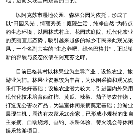
地，进而实现全民致富的目的。
以阿克苏市湿地公园、森林公园为依托，形成了
以“田园风光，绮丽秀美；庭院生活，纯净自然”为特点
的生态环境，以园林式村庄、花园式庭院、现代化农业
的美丽宜居态势，吸引越来越多的城乡市民来此观光采
风，一个名副其实的“生态养吧、绿色巴格其”，正以崭
新的容貌与姿态依偎在阿克苏之畔。
目前巴格其村以林果业为主导产业，设施农业、旅
游业为辅。林果业资源较为丰富，为休闲采摘和观光娱
乐打下较好基础；设施农业潜力较大，引进国内外采用
现代化技术培育西红柿、黄瓜、辣椒、茄子等农作物，
打造无公害农产品，为温室休闲采摘奠定基础；旅游业
展现生机，周边有农家乐20余家，已形成小规模的集自
主采摘、自助烧烤、垂钓、农耕体验、篝火晚会等休闲
娱乐旅游项目。