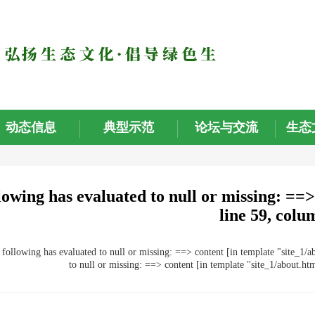
动态信息
典型示范
论坛与交流
生态
lowing has evaluated to null or missing: ==>
line 59, colu
owing has evaluated to null or missing: ==> content [in template "site_1/ab
to null or missing: ==> content [in template "site_1/about.ht