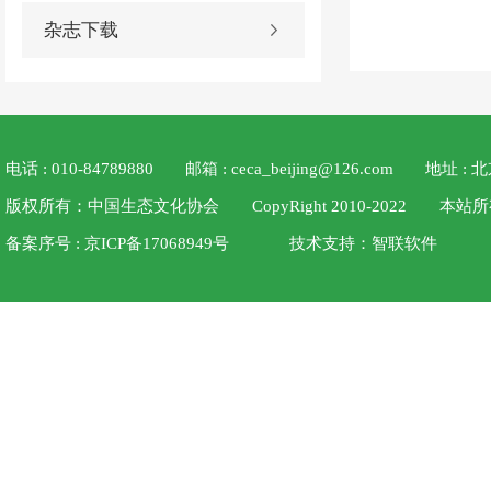
杂志下载
电话 : 010-84789880
邮箱 : ceca_beijing@126.com
地址 :
版权所有：中国生态文化协会 CopyRight 2010-2022
备案序号 : 京ICP备17068949号
技术支持：
智联软件