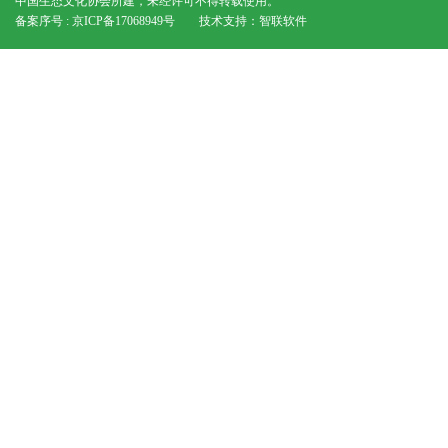
中国生态文化协会所建，未经许可不得转载使用。
备案序号 : 京ICP备17068949号
技术支持：
智联软件