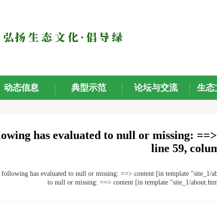
动态信息
典型示范
论坛与交流
生态
lowing has evaluated to null or missing: ==>
line 59, colu
owing has evaluated to null or missing: ==> content [in template "site_1/ab
to null or missing: ==> content [in template "site_1/about.ht