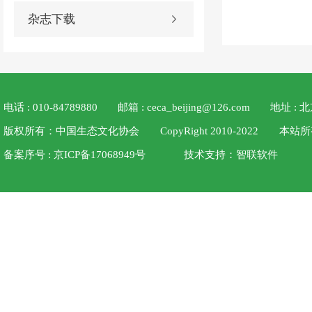
杂志下载
电话 : 010-84789880
邮箱 : ceca_beijing@126.com
地址 :
版权所有：中国生态文化协会 CopyRight 2010-2022
备案序号 : 京ICP备17068949号
技术支持：
智联软件