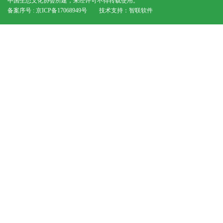
中国生态文化协会所建，未经许可不得转载使用。
备案序号 : 京ICP备17068949号
技术支持：
智联软件