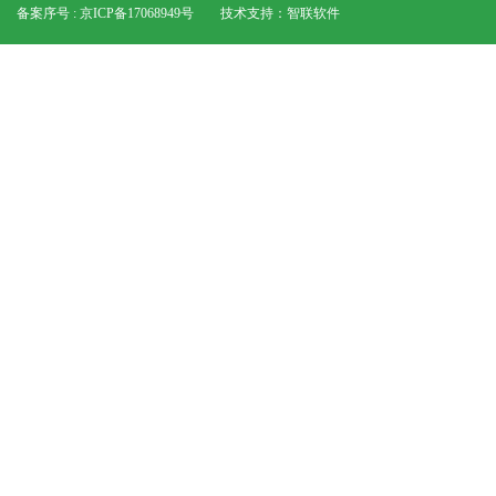
备案序号 : 京ICP备17068949号
技术支持：
智联软件