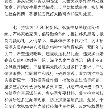
管控，落实公安武警联勤巡逻，完善突发事件应对处置
预案，严防发生暴力恐怖袭击，严防极端事件。密切关
注社会舆情，积极稳妥做好风险研判和应对处置。
七、持续纠“四风”树新风。弘扬中华民族优良传
统，严格家教家风，倡导勤俭节约，推进移风易俗，抵
制高额彩礼、人情攀比、厚葬薄养等不良习俗。巩固拓
展深入贯彻中央八项规定精神学习教育成果，紧盯年节
关口，严查违规吃喝、违规收送礼品礼金、违规操办婚
丧喜庆借机敛财等问题，深化风腐同查同治，防止不正
之风反弹回潮。严格落实党政机关过紧日子要求，严防
铺张浪费。牢固树立和践行正确政绩观，着力纠治抓落
实敷衍应付、报数据弄虚作假、搞验收走过场等问题。
坚决整治文件会议数量多效果差、以总结和推进工作为
名随意向基层派任务、多头重复要材料、督查检查考核
和调研过多过频等现象，防止加重基层负担。党员、干
部要自觉弘扬党的光荣传统和优良作风，反对特权思想