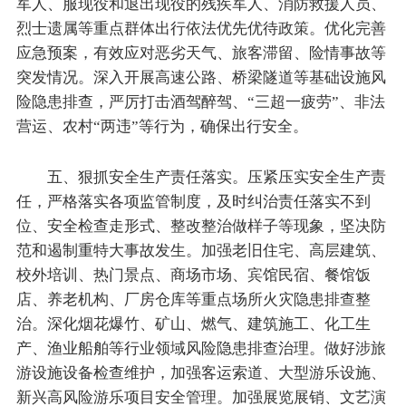
军人、服现役和退出现役的残疾军人、消防救援人员、
烈士遗属等重点群体出行依法优先优待政策。优化完善
应急预案，有效应对恶劣天气、旅客滞留、险情事故等
突发情况。深入开展高速公路、桥梁隧道等基础设施风
险隐患排查，严厉打击酒驾醉驾、“三超一疲劳”、非法
营运、农村“两违”等行为，确保出行安全。
五、狠抓安全生产责任落实。压紧压实安全生产责
任，严格落实各项监管制度，及时纠治责任落实不到
位、安全检查走形式、整改整治做样子等现象，坚决防
范和遏制重特大事故发生。加强老旧住宅、高层建筑、
校外培训、热门景点、商场市场、宾馆民宿、餐馆饭
店、养老机构、厂房仓库等重点场所火灾隐患排查整
治。深化烟花爆竹、矿山、燃气、建筑施工、化工生
产、渔业船舶等行业领域风险隐患排查治理。做好涉旅
游设施设备检查维护，加强客运索道、大型游乐设施、
新兴高风险游乐项目安全管理。加强展览展销、文艺演