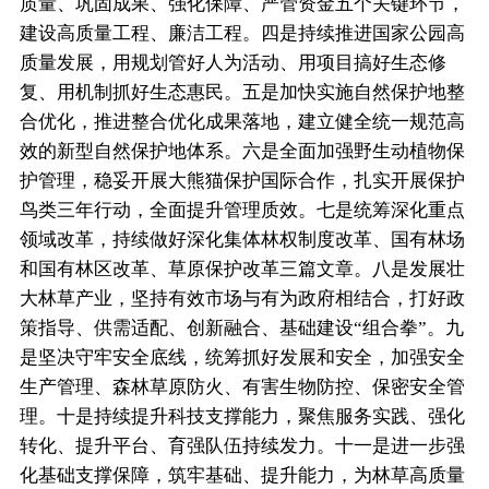
质量、巩固成果、强化保障、严管资金五个关键环节，
建设高质量工程、廉洁工程。四是持续推进国家公园高
质量发展，用规划管好人为活动、用项目搞好生态修
复、用机制抓好生态惠民。五是加快实施自然保护地整
合优化，推进整合优化成果落地，建立健全统一规范高
效的新型自然保护地体系。六是全面加强野生动植物保
护管理，稳妥开展大熊猫保护国际合作，扎实开展保护
鸟类三年行动，全面提升管理质效。七是统筹深化重点
领域改革，持续做好深化集体林权制度改革、国有林场
和国有林区改革、草原保护改革三篇文章。八是发展壮
大林草产业，坚持有效市场与有为政府相结合，打好政
策指导、供需适配、创新融合、基础建设“组合拳”。九
是坚决守牢安全底线，统筹抓好发展和安全，加强安全
生产管理、森林草原防火、有害生物防控、保密安全管
理。十是持续提升科技支撑能力，聚焦服务实践、强化
转化、提升平台、育强队伍持续发力。十一是进一步强
化基础支撑保障，筑牢基础、提升能力，为林草高质量