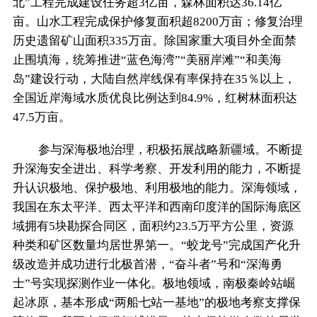
北”工程完成建设任务超3亿亩，森林面积达36.14亿
亩。山水工程完成保护修复面积超8200万亩；修复治理
历史遗留矿山面积335万亩。除国家重大项目外全面禁
止围填海，统筹推进“蓝色海湾”“美丽岸滩”“和美海
岛”建设行动，大陆自然岸线保有率保持在35％以上，
全国近岸海域水质优良比例达到84.9%，红树林面积达
47.5万亩。
参与深海极地治理，积极拓展战略新疆域。不断提
升深海安全进出、科学考察、开发利用的能力，不断提
升认识极地、保护极地、利用极地的能力。深海领域，
我国在东太平洋、西太平洋和西南印度洋的国际海底区
域拥有5块勘探合同区，面积约23.5万平方公里，资源
种类和矿区数量均居世界第一。“蛟龙号”完成国产化升
级改造并成功进行北极首潜，“奋斗者”号和“深海勇
士”号实现探测作业一体化。极地领域，南极秦岭站崛
起冰原，基本形成“两船七站一基地”的极地考察支撑保