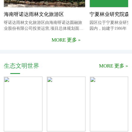
海南呀诺达雨林文化旅游区
宁夏林业研究院森
呀诺达雨林文化旅游区由海南呀诺达圆融旅
园区位于宁夏林业研究
业股份有限公司投资运营,项目总体规划面积
园内，始建于1986年，
45平方公里，是中国唯一地处北纬18度的真
林业研究院开展植物资
MORE 更多 »
正热带雨林，是最具观赏价值的热带雨林资
的试验基地。历经30
源博览馆，堪称中国钻石级雨林景区。景区
的沙漠变成今天绿洲，
秉持先保护在开发、边开发边保护的原则，
85%。2016年营业总收
花了七年时间考察、规划，通过了近乎苛刻
接待量达50多万人次。2
的环境认证，于2006年动工
宁夏省级
生态文明世界
MORE 更多 »
溧阳市天目湖苏园茶文化公司
北京德青源农业科
溧阳市天目湖苏园茶文化活动主题会所（下
北京德青源农业科技股
简称“苏园”）地处国家4A级天目湖风景区北
家现代农业生态企业，
岸，依山傍水，临村靠路，占地约25亩 。苏
居世界第六、亚洲第一
MORE 更多 »
园是一个集“茶叶采摘、制作与销售，茶文化
态”、“循环”、“低碳